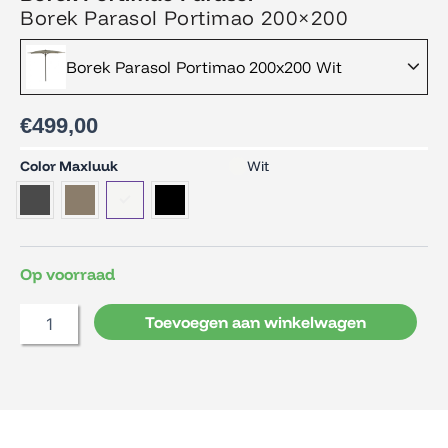
Borek Parasol Portimao 200×200
Borek Parasol Portimao 200x200 Wit
€
499,00
Borek
Color Maxluuk
Wit
Parasol
Portimao
200x200
aantal
Op voorraad
Toevoegen aan winkelwagen