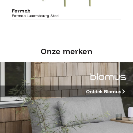
Ontdek Fermob
Fer
Fermob
Luxembourg Stoel
Fermo
Fermob Luxembourg Stoel
207×1
Onze merken
Ontdek Blomus