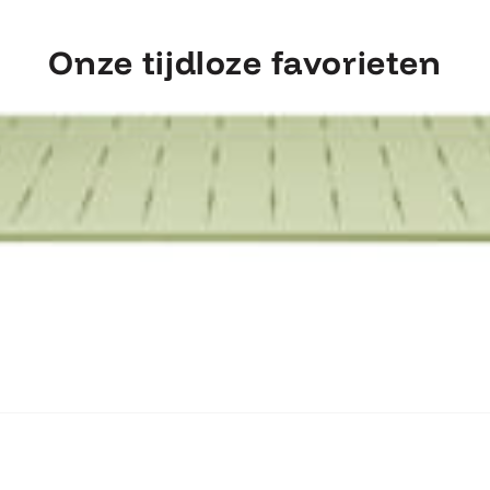
Onze tijdloze favorieten
ntdek Fermob Luxembourg Tafel 207×1