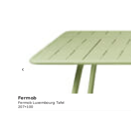
Fermob
O
Fermob Luxembourg Tafel
207×100