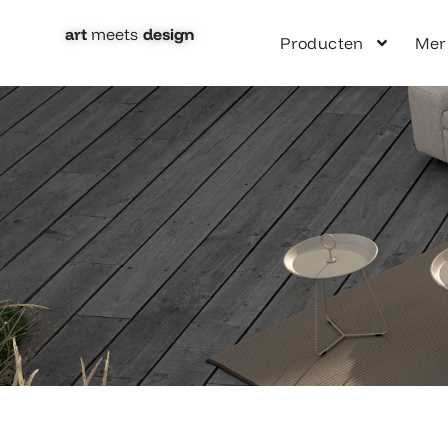
Ga
naar
art
meets
design​
Producten
Mer
de
inhoud