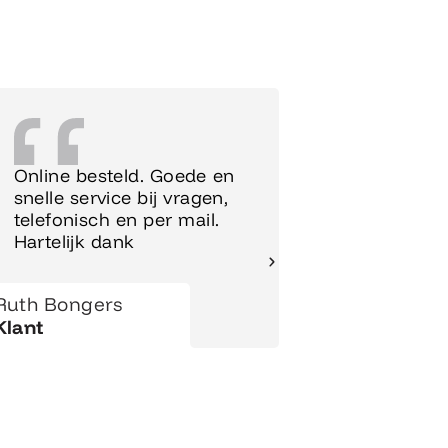
Online besteld. Goede en
Supersnel
snelle service bij vragen,
Meubels 
telefonisch en per mail.
meteen o
Hartelijk dank
gezet.
Ruth Bongers
Hanny
Klant
Klant