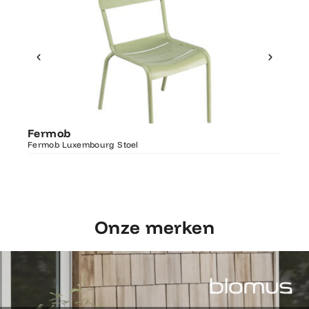
Ontdek Fermob
Fer
Fermob
Luxembourg Stoel
Fermo
Fermob Luxembourg Stoel
207×1
Onze merken