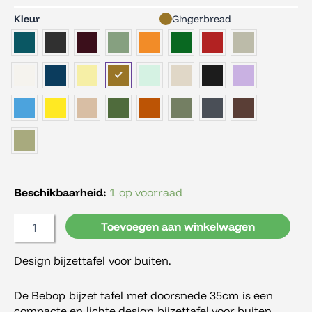
Fermob
Kleur
Gingerbread
Bebop
lage
tafel
rond
35
cm
aantal
Beschikbaarheid:
1 op voorraad
Toevoegen aan winkelwagen
Design bijzettafel voor buiten.
De Bebop bijzet tafel met doorsnede 35cm is een
compacte en lichte design bijzettafel voor buiten,