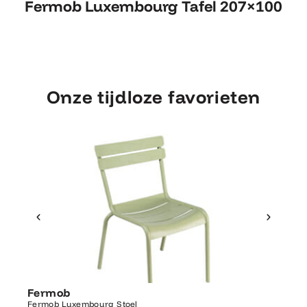
Fermob Luxembourg Tafel 207×100
207×100
Onze tijdloze favorieten
Ontdek Fermob
Fer
Fermob
Luxembourg Stoel
Fermo
Fermob Luxembourg Stoel
207×1