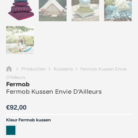
Producten
Kussens
Fermob Kussen Envie
D’Ailleurs
Fermob
Fermob Kussen Envie D’Ailleurs
€
92,00
Fermob
Kleur Fermob kussen
Kussen
Envie