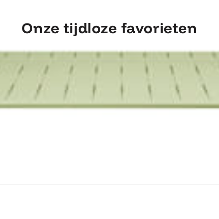
Onze tijdloze favorieten
ntdek Fermob Luxembourg Tafel 207×1