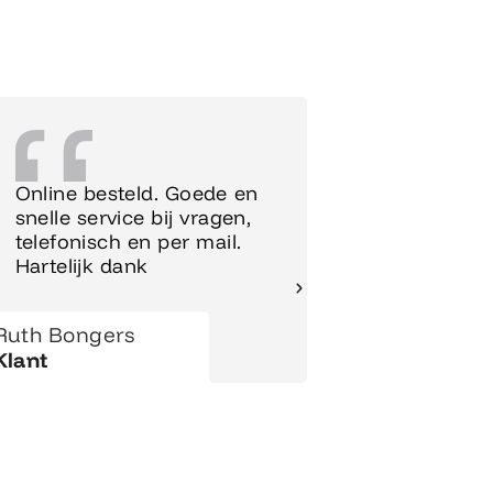
Online besteld. Goede en
Supersnel
snelle service bij vragen,
Meubels 
telefonisch en per mail.
meteen o
Hartelijk dank
gezet.
Ruth Bongers
Hanny
Klant
Klant