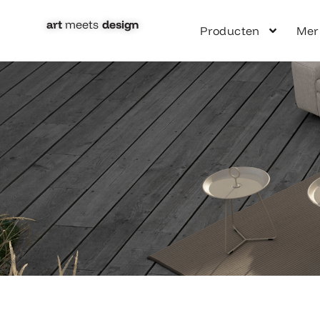
Ga
naar
art
meets
design​
Producten
Mer
de
inhoud