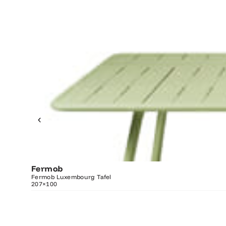
Fermob
O
Fermob Luxembourg Tafel
207×100