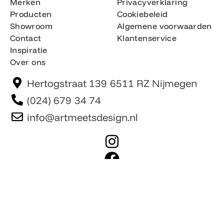
Merken
Privacyverklaring
Producten
Cookiebeleid
Showroom
Algemene voorwaarden
Contact
Klantenservice
Inspiratie
Over ons
Hertogstraat 139 6511 RZ Nijmegen
(024) 679 34 74
info@artmeetsdesign.nl
I
n
F
s
a
t
c
Website is gemaakt door Team F©
© artmeetsdesign.nl
a
e
g
b