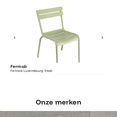
Ontdek Fermob
Fer
Fermob
Luxembourg Stoel
Fermo
Fermob Luxembourg Stoel
207×1
Onze merken