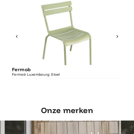
Ontdek Fermob
Fer
Fermob
Luxembourg Stoel
Fermo
Fermob Luxembourg Stoel
207×1
Onze merken