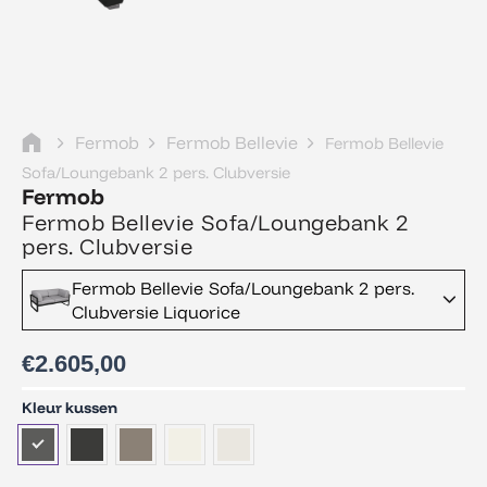
Fermob
Fermob Bellevie
Fermob Bellevie
Sofa/Loungebank 2 pers. Clubversie
Fermob
Fermob Bellevie Sofa/Loungebank 2
pers. Clubversie
Fermob Bellevie Sofa/Loungebank 2 pers.
Clubversie Liquorice
€
2.605,00
Fermob
Kleur kussen
Bellevie
Sofa/Loungebank
2