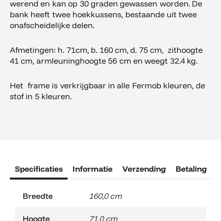
werend en kan op 30 graden gewassen worden. De
bank heeft twee hoekkussens, bestaande uit twee
onafscheidelijke delen.
Afmetingen: h. 71cm, b. 160 cm, d. 75 cm, zithoogte
41 cm, armleuninghoogte 56 cm en weegt 32.4 kg.
Het frame is verkrijgbaar in alle Fermob kleuren, de
stof in 5 kleuren.
Specificaties
Informatie
Verzending
Betaling
R
Breedte
160,0 cm
Hoogte
71,0 cm