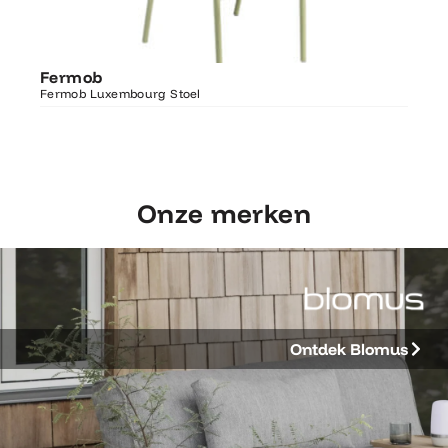
Ontdek Fermob
Fer
Fermob
Luxembourg Stoel
Fermo
Fermob Luxembourg Stoel
207×1
Onze merken
Ontdek Blomus