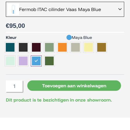
Fermob ITAC cilinder Vaas Maya Blue
€
95,00
Fermob
Kleur
Maya Blue
ITAC
cilinder
Vaas
aantal
Toevoegen aan winkelwagen
Dit product is te bezichtigen in onze showroom.