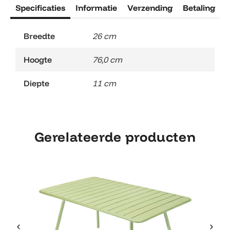
Specificaties
Informatie
Verzending
Betaling
R
Breedte
26 cm
Hoogte
76,0 cm
Diepte
11 cm
Gerelateerde producten