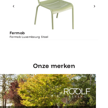
Ontdek Fermob
Fer
Fermob
Luxembourg Stoel
Fermo
Fermob Luxembourg Stoel
207×1
Onze merken