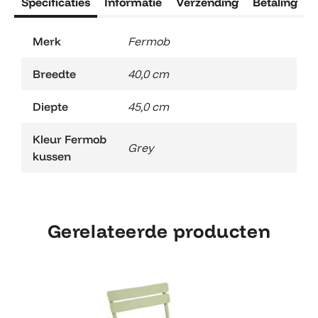
Specificaties
Informatie
Verzending
Betaling
R
Merk
Fermob
Breedte
40,0 cm
Diepte
45,0 cm
Kleur Fermob
Grey
kussen
Gerelateerde producten