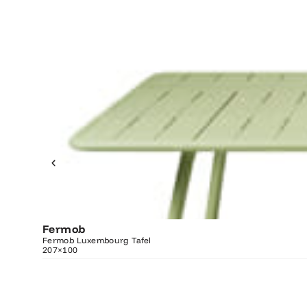
Fermob
O
Fermob Luxembourg Tafel
207×100