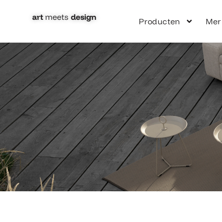
Ga
naar
art
meets
design​
Producten
Mer
de
inhoud