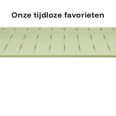
Onze tijdloze favorieten
ntdek Fermob Luxembourg Tafel 207×1