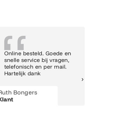
Online besteld. Goede en
Supersnel
snelle service bij vragen,
Meubels 
telefonisch en per mail.
meteen o
Hartelijk dank
gezet.
Ruth Bongers
Hanny
Klant
Klant