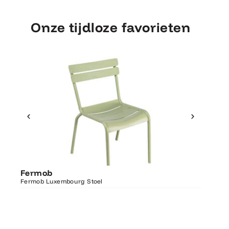
Onze tijdloze favorieten
Ontdek Fermob
Fermo
Fermob
Luxembourg Stoel
Fermob 
Fermob Luxembourg Stoel
207×100