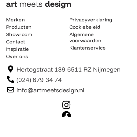
art
meets
design​
Merken
Privacyverklaring
Producten
Cookiebeleid
Showroom
Algemene
voorwaarden
Contact
Klantenservice
Inspiratie
Over ons
Hertogstraat 139 6511 RZ Nijmegen
(024) 679 34 74
info@artmeetsdesign.nl
I
n
F
s
a
t
c
Website is gemaakt door Team F©