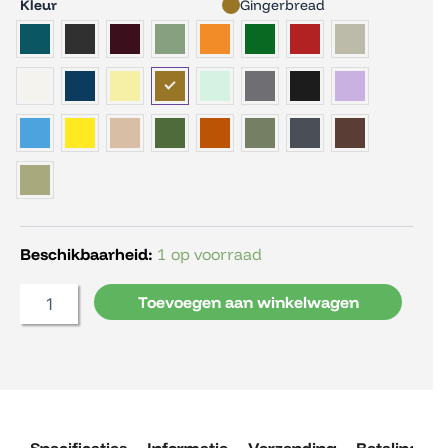
Fermob
Kleur
Gingerbread
Opéra+
Armstoel
aantal
Beschikbaarheid:
1 op voorraad
Toevoegen aan winkelwagen
Specificaties
Informatie
Verzending
Betaling
R