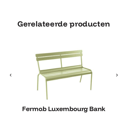
Gerelateerde producten
Fe
Fermob Luxembourg Bank
Fermob Luxembourg Bank