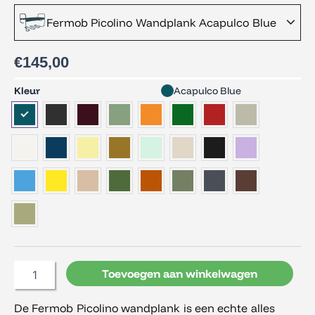
Fermob Picolino Wandplank Acapulco Blue
€
145,00
Fermob
Kleur
Acapulco Blue
Picolino
Wandplank
aantal
Toevoegen aan winkelwagen
De Fermob Picolino wandplank is een echte alles