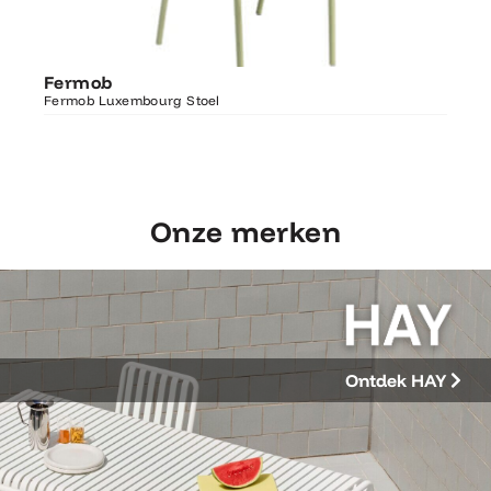
Ontdek Fermob
Fer
Fermob
Luxembourg Stoel
Fermo
Fermob Luxembourg Stoel
207×1
Onze merken
Ontdek HAY