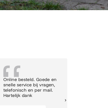
Online besteld. Goede en
Supersnel
snelle service bij vragen,
Meubels 
telefonisch en per mail.
meteen o
Hartelijk dank
gezet.