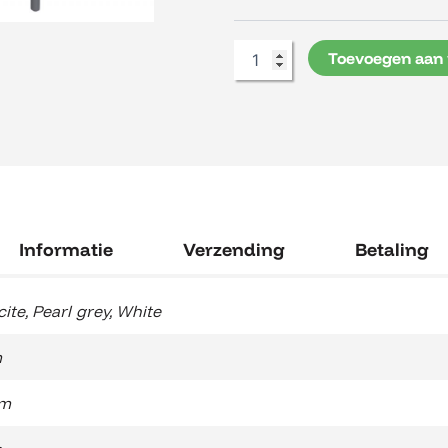
Tafel
80x160
Toevoegen aan
aantal
Informatie
Verzending
Betaling
cite
,
Pearl grey
,
White
m
cm