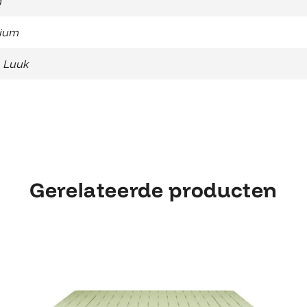
m
ium
 Luuk
Gerelateerde producten