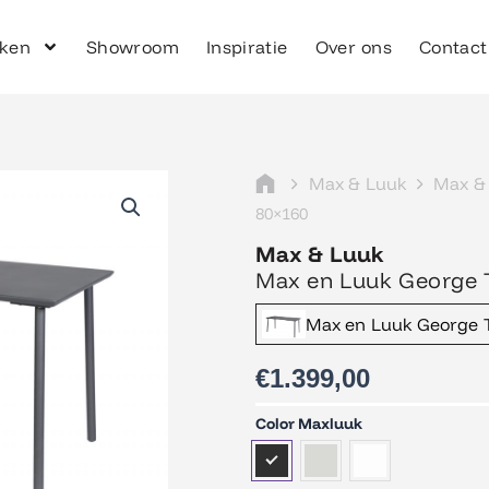
ken
Showroom
Inspiratie
Over ons
Contact
Max & Luuk
Max & 
80×160
Max & Luuk
Max en Luuk George 
Max en Luuk George T
€
1.399,00
Max
Color Maxluuk
en
Luuk
George