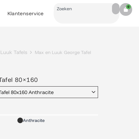
Search
0
Cart
Klantenservice
Luuk Tafels
Max en Luuk George Tafel
Tafel 80×160
afel 80x160 Anthracite
Anthracite