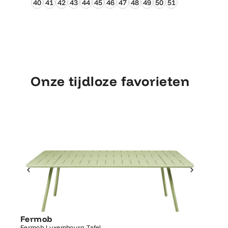
40
41
42
43
44
45
46
47
48
49
50
51
Onze tijdloze favorieten
Ontdek Fermob
Luxembourg Tafel
Fermob
Fermo
Fermob Luxembourg Tafel