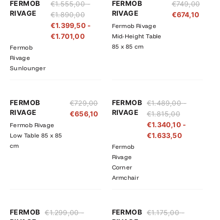
FERMOB
FERMOB
€
1.555,00
-
€
749,00
€1.555,00
€1.399,50
RIVAGE
RIVAGE
€
1.890,00
€
674,10
tot
tot
€
1.399,50
-
Fermob Rivage
€1.890,00
€1.701,00
€
1.701,00
Mid-Height Table
85 x 85 cm
Fermob
Rivage
Sunlounger
Prijsklasse:
Prijsklasse
FERMOB
FERMOB
€
729,00
€
1.489,00
-
€1.489,00
€1.340,10
RIVAGE
RIVAGE
€
656,10
€
1.815,00
tot
tot
€
1.340,10
-
Fermob Rivage
€1.815,00
€1.633,50
€
1.633,50
Low Table 85 x 85
cm
Fermob
Rivage
Corner
Armchair
Prijsklasse:
Prijsklasse:
Prijsklasse:
Prijsklasse
FERMOB
FERMOB
€
1.299,00
-
€
1.175,00
-
€1.299,00
€1.169,10
€1.175,00
€1.057,50