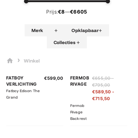
Prijs:
€8
—
€6605
+
+
Merk
Opklapbaar
+
Collecties
›
Winkel
Prijsklasse:
Prijsklasse:
FATBOY
FERMOB
€
599,00
€
655,00
-
€655,00
€589,50
VERLICHTING
RIVAGE
€
795,00
tot
tot
Fatboy Edison The
€
589,50
-
€795,00
€715,50
Grand
€
715,50
Fermob
Rivage
Backrest
Prijsklasse:
Prijsklasse: