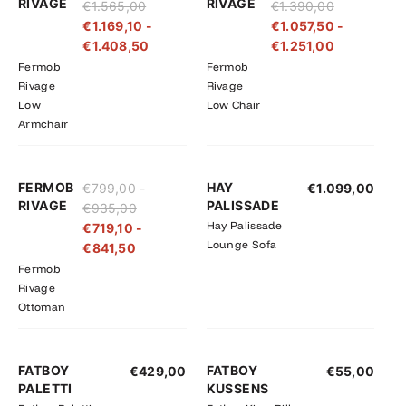
RIVAGE
RIVAGE
€
1.565,00
€
1.390,00
tot
tot
tot
tot
€
1.169,10
-
€
1.057,50
-
€1.565,00
€1.408,50
€1.390,00
€1.251,00
€
1.408,50
€
1.251,00
Fermob
Fermob
Rivage
Rivage
Low
Low Chair
Armchair
Prijsklasse:
Prijsklasse:
FERMOB
HAY
€
799,00
-
€
1.099,00
€719,10
€799,00
RIVAGE
PALISSADE
€
935,00
tot
tot
Hay Palissade
€
719,10
-
€841,50
€935,00
Lounge Sofa
€
841,50
Fermob
Rivage
Ottoman
FATBOY
FATBOY
€
429,00
€
55,00
PALETTI
KUSSENS