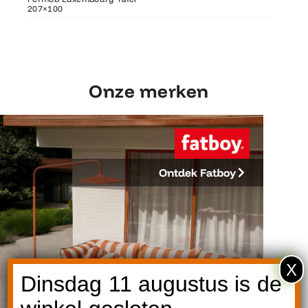
207×100
207×100
Fermob 
Onze merken
Ontdek Fatboy
X
Dinsdag 11 augustus is de