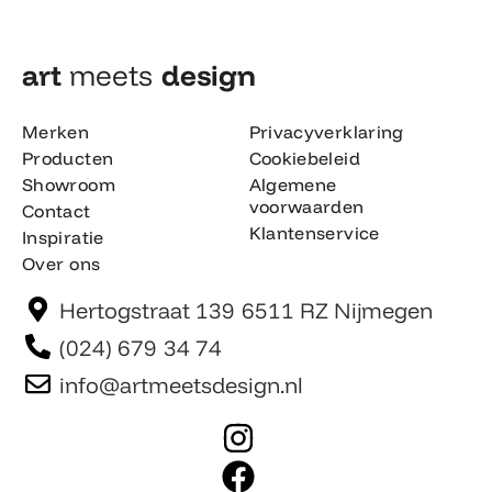
art
meets
design​
Merken
Privacyverklaring
Producten
Cookiebeleid
Showroom
Algemene
voorwaarden
Contact
Klantenservice
Inspiratie
Over ons
Hertogstraat 139 6511 RZ Nijmegen
(024) 679 34 74
info@artmeetsdesign.nl
I
n
F