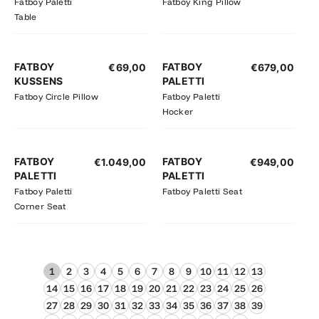
Fatboy Paletti
Fatboy King Pillow
Table
FATBOY
FATBOY
€
69,00
€
679,00
KUSSENS
PALETTI
Fatboy Circle Pillow
Fatboy Paletti
Hocker
FATBOY
FATBOY
€
1.049,00
€
949,00
PALETTI
PALETTI
Fatboy Paletti
Fatboy Paletti Seat
Corner Seat
1
2
3
4
5
6
7
8
9
10
11
12
13
14
15
16
17
18
19
20
21
22
23
24
25
26
27
28
29
30
31
32
33
34
35
36
37
38
39