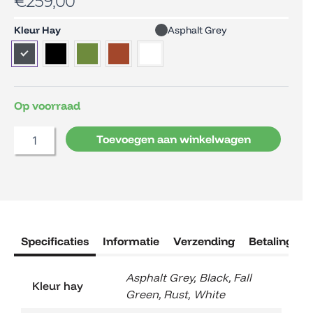
€
259,00
HAY
Kleur Hay
Asphalt Grey
Hee
Chair
aantal
Op voorraad
Toevoegen aan winkelwagen
Specificaties
Informatie
Verzending
Betaling
R
Asphalt Grey
,
Black
,
Fall
Kleur hay
Green
,
Rust
,
White