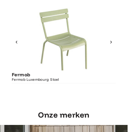
Ontdek Fermob
Fermo
Fermob
Luxembourg Stoel
Fermob 
Fermob Luxembourg Stoel
207×100
Onze merken