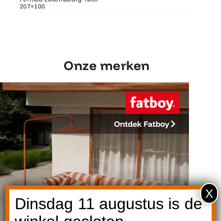
207×100
207×100
Fermob 
Onze merken
Ontdek Fatboy
X
Dinsdag 11 augustus is de