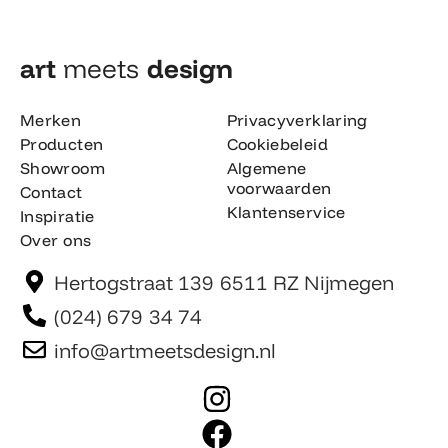
art
meets
design​
Merken
Privacyverklaring
Producten
Cookiebeleid
Showroom
Algemene
voorwaarden
Contact
Klantenservice
Inspiratie
Over ons
Hertogstraat 139 6511 RZ Nijmegen
(024) 679 34 74
info@artmeetsdesign.nl
I
n
F