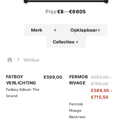
Prijs:
€8
—
€6605
+
+
Merk
Opklapbaar
+
Collecties
›
Winkel
Prijsklasse:
Prijsklasse:
FATBOY
FERMOB
€
599,00
€
655,00
-
€655,00
€589,50
VERLICHTING
RIVAGE
€
795,00
tot
tot
Fatboy Edison The
€
589,50
-
€795,00
€715,50
Grand
€
715,50
Fermob
Rivage
Backrest
Prijsklasse:
Prijsklasse: