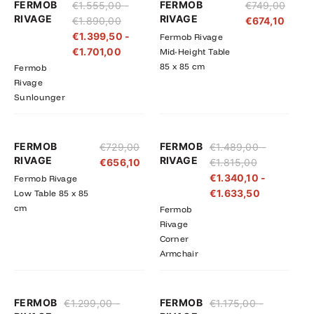
FERMOB
FERMOB
€
1.555,00
-
€
749,00
€1.555,00
€1.399,50
RIVAGE
RIVAGE
€
1.890,00
€
674,10
tot
tot
€
1.399,50
-
Fermob Rivage
€1.890,00
€1.701,00
€
1.701,00
Mid-Height Table
85 x 85 cm
Fermob
Rivage
Sunlounger
Prijsklasse:
Prijsklasse
FERMOB
FERMOB
€
729,00
€
1.489,00
-
€1.489,00
€1.340,10
RIVAGE
RIVAGE
€
656,10
€
1.815,00
tot
tot
€
1.340,10
-
Fermob Rivage
€1.815,00
€1.633,50
€
1.633,50
Low Table 85 x 85
cm
Fermob
Rivage
Corner
Armchair
Prijsklasse:
Prijsklasse:
Prijsklasse:
Prijsklasse
FERMOB
FERMOB
€
1.299,00
-
€
1.175,00
-
€1.299,00
€1.169,10
€1.175,00
€1.057,50