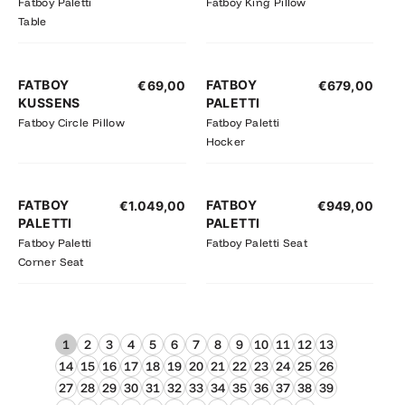
Fatboy Paletti
Fatboy King Pillow
Table
FATBOY
FATBOY
€
69,00
€
679,00
KUSSENS
PALETTI
Fatboy Circle Pillow
Fatboy Paletti
Hocker
FATBOY
FATBOY
€
1.049,00
€
949,00
PALETTI
PALETTI
Fatboy Paletti
Fatboy Paletti Seat
Corner Seat
1
2
3
4
5
6
7
8
9
10
11
12
13
14
15
16
17
18
19
20
21
22
23
24
25
26
27
28
29
30
31
32
33
34
35
36
37
38
39