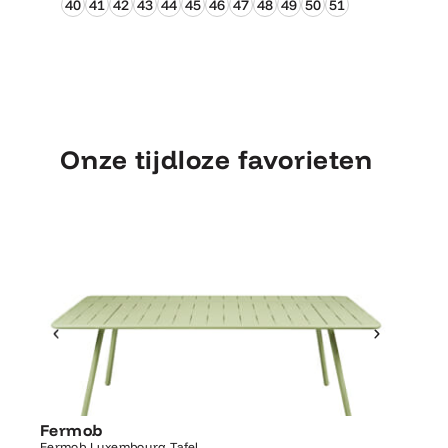
40
41
42
43
44
45
46
47
48
49
50
51
Onze tijdloze favorieten
Ontdek Fermob
Luxembourg Tafel
Fermob
Fermo
Fermob Luxembourg Tafel