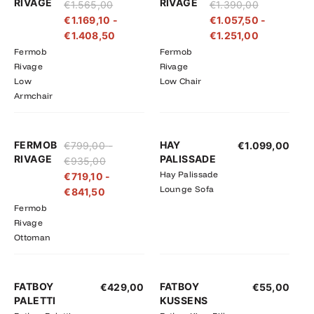
RIVAGE
RIVAGE
€
1.565,00
€
1.390,00
tot
tot
tot
tot
€
1.169,10
-
€
1.057,50
-
€1.565,00
€1.408,50
€1.390,00
€1.251,00
€
1.408,50
€
1.251,00
Fermob
Fermob
Rivage
Rivage
Low
Low Chair
Armchair
Prijsklasse:
Prijsklasse:
FERMOB
HAY
€
799,00
-
€
1.099,00
€719,10
€799,00
RIVAGE
PALISSADE
€
935,00
tot
tot
Hay Palissade
€
719,10
-
€841,50
€935,00
Lounge Sofa
€
841,50
Fermob
Rivage
Ottoman
FATBOY
FATBOY
€
429,00
€
55,00
PALETTI
KUSSENS