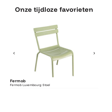
Onze tijdloze favorieten
Ontdek Fermob
Fermo
Fermob
Luxembourg Stoel
Fermob 
Fermob Luxembourg Stoel
207×100