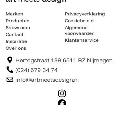
Merken
Privacyverklaring
Producten
Cookiebeleid
Showroom
Algemene
voorwaarden
Contact
Klantenservice
Inspiratie
Over ons
Hertogstraat 139 6511 RZ Nijmegen
(024) 679 34 74
info@artmeetsdesign.nl
I
n
F
s
a
t
c
Website is gemaakt door Team F©
© artmeetsdesign.nl
a