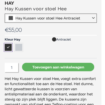
HAY
Hay Kussen voor stoel Hee
Hay Kussen voor stoel Hee Antraciet
€
55,00
Hay
Kleur Hay
Antraciet
Kussen
voor
stoel
Hee
aantal
Toevoegen aan winkelwagen
Het Hay Kussen voor stoel Hee, voegt extra comfort
en functionaliteit toe aan de Hee stoel. Het dunne,
licht gewatteerde kussen is voorzien van
antislipmateriaal aan de onderkant, waardoor het
stevig op zijn plek blijft liggen. De kussens zijn
gemaakt van stof met een Teflon-coating voor een