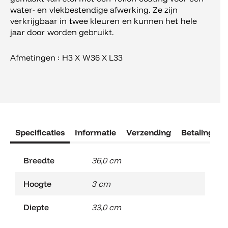
water- en vlekbestendige afwerking. Ze zijn
verkrijgbaar in twee kleuren en kunnen het hele
jaar door worden gebruikt.
Afmetingen :
H3 X W36 X L33
Specificaties
Informatie
Verzending
Betaling
R
Breedte
36,0 cm
Hoogte
3 cm
Diepte
33,0 cm