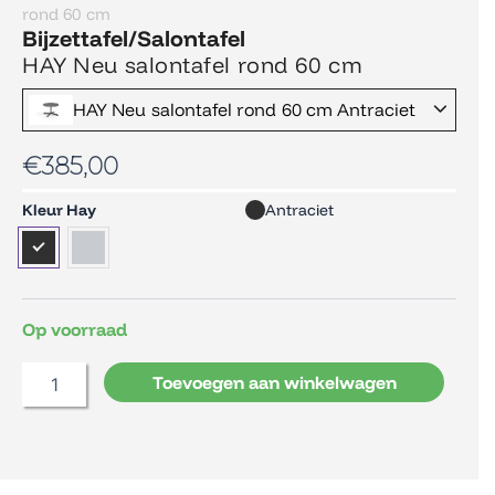
rond 60 cm
Bijzettafel/Salontafel
HAY Neu salontafel rond 60 cm
HAY Neu salontafel rond 60 cm Antraciet
€
385,00
HAY
Kleur Hay
Antraciet
Neu
salontafel
rond
60
cm
Op voorraad
aantal
Toevoegen aan winkelwagen