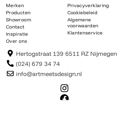
Merken
Privacyverklaring
Producten
Cookiebeleid
Showroom
Algemene
voorwaarden
Contact
Klantenservice
Inspiratie
Over ons
Hertogstraat 139 6511 RZ Nijmegen
(024) 679 34 74
info@artmeetsdesign.nl
I
n
F
s
a
t
c
Website is gemaakt door Team F©
© artmeetsdesign.nl
a
e
g