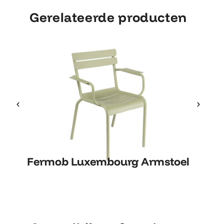
Gerelateerde producten
Fermob Luxembourg Armstoel
Fe
Fermob Luxembourg Armstoel