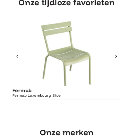
Onze tijdloze favorieten
Ontdek Fermob
Fermo
Fermob
Luxembourg Stoel
Fermob 
Fermob Luxembourg Stoel
207×100
Onze merken