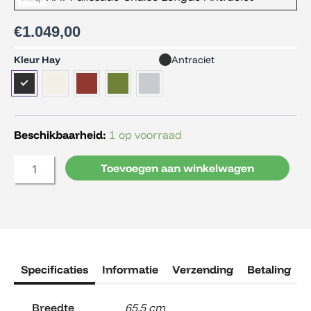
€
1.049,00
HAY
Kleur Hay
Antraciet
Palissade
Chaise
Longue
aantal
Beschikbaarheid:
1 op voorraad
Toevoegen aan winkelwagen
Specificaties
Informatie
Verzending
Betaling
R
Breedte
65,5 cm