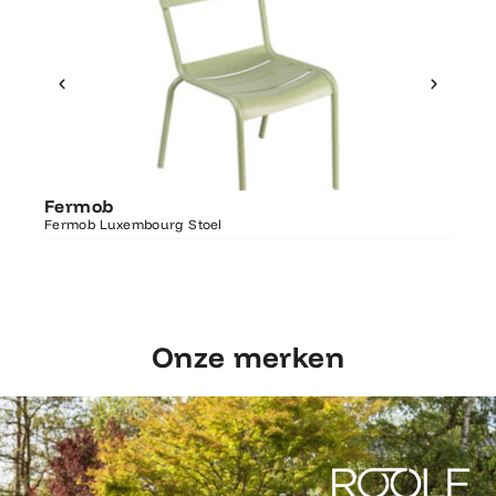
Ontdek Fermob
Fer
Fermob
Luxembourg Stoel
Fermo
Fermob Luxembourg Stoel
207×1
Onze merken