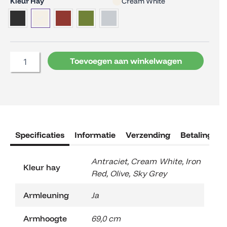
HAY
Kleur Hay
Cream White
Palissade
Cord
Dining
Bench
Armrest
Toevoegen aan winkelwagen
aantal
Specificaties
Informatie
Verzending
Betaling
R
Antraciet
,
Cream White
,
Iron
Kleur hay
Red
,
Olive
,
Sky Grey
Armleuning
Ja
Armhoogte
69,0 cm