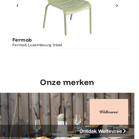
Ontdek Fermob
Fermo
Fermob
Luxembourg Stoel
Fermob 
Fermob Luxembourg Stoel
207×100
Onze merken
Ontdek Weltevree