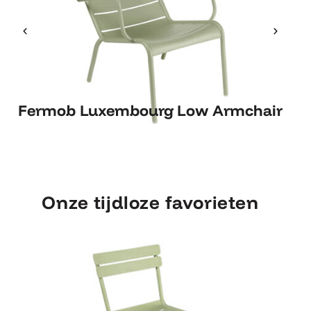
Fermob Luxembourg Low
Fermob Luxembourg Low Armchair
Fe
Armchair
Onze tijdloze favorieten