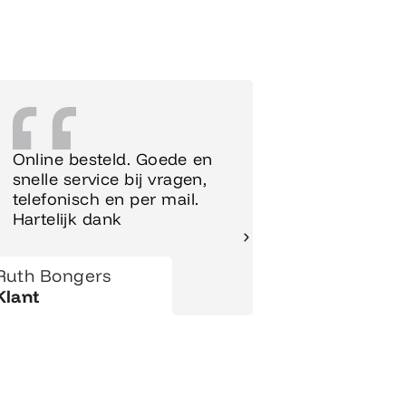
Online besteld. Goede en
Supersnel
snelle service bij vragen,
Meubels 
telefonisch en per mail.
meteen o
Hartelijk dank
gezet.
Ruth Bongers
Hanny
Klant
Klant