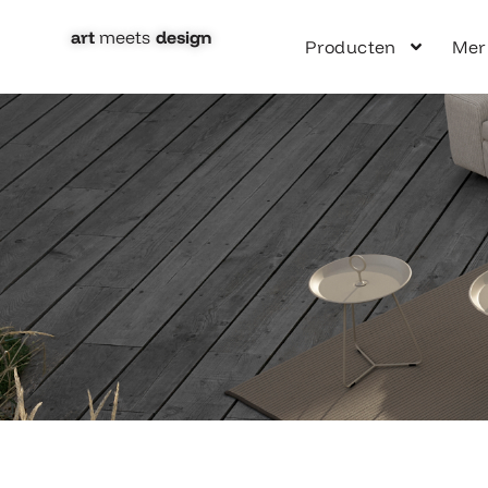
Ga
naar
art
meets
design​
Producten
Mer
de
inhoud