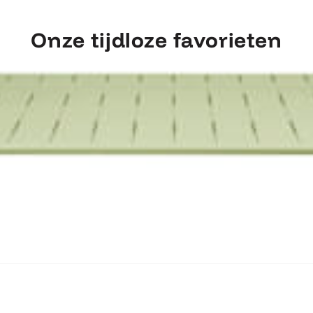
Onze tijdloze favorieten
ntdek Fermob Luxembourg Tafel 207×1