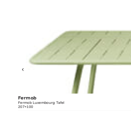
Fermob
O
Fermob Luxembourg Tafel
207×100