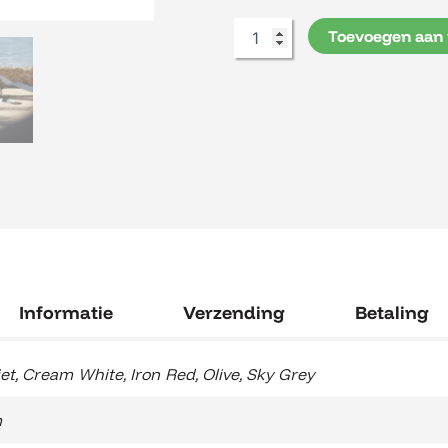
Toevoegen aan
Informatie
Verzending
Betaling
et
,
Cream White
,
Iron Red
,
Olive
,
Sky Grey
m