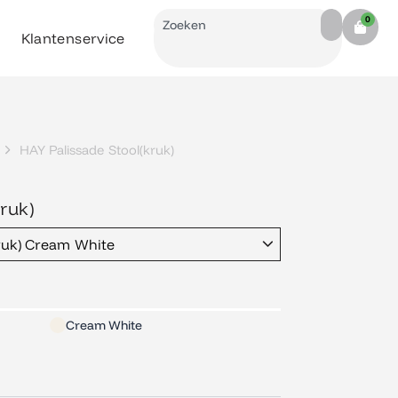
Search
0
Cart
Klantenservice
HAY Palissade Stool(kruk)
ruk)
kruk) Cream White
Cream White