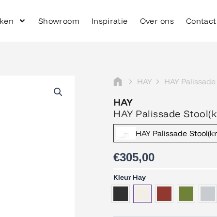
ken
Showroom
Inspiratie
Over ons
Contact
HAY
HAY Palissade
HAY
HAY Palissade Stool(k
HAY Palissade Stool(
€
305,00
HAY
Kleur Hay
Palissade
Stool(kruk)
aantal