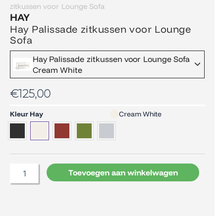
zitkussen voor Lounge Sofa
HAY
Hay Palissade zitkussen voor Lounge
Sofa
Hay Palissade zitkussen voor Lounge Sofa
Cream White
€
125,00
Hay
Kleur Hay
Cream White
Palissade
zitkussen
voor
Lounge
Sofa
Toevoegen aan winkelwagen
aantal