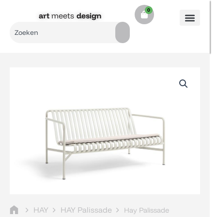
Ga
0
Cart
naar
art
meets
design​
de
Search
inhoud
HAY
HAY Palissade
Hay Palissade