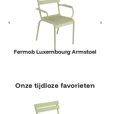
Fermob Luxembourg Armstoel
Fe
Fermob Luxembourg Armstoel
Onze tijdloze favorieten