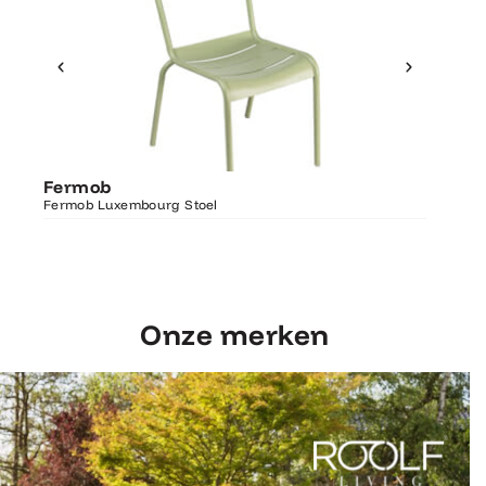
Ontdek Fermob
Fermo
Fermob
Luxembourg Stoel
Fermob 
Fermob Luxembourg Stoel
207×100
Onze merken