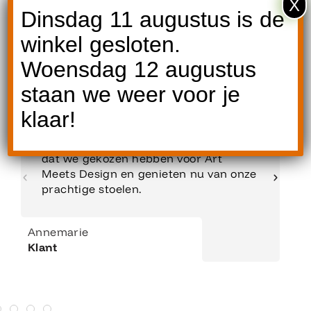
X
Dinsdag 11 augustus is de
Reviews
winkel gesloten.
Woensdag 12 augustus
staan we weer voor je
klaar!
Een betrouwbaar en prettig adres voor
kwaliteits-tuinmeubelen. Wij zijn blij
dat we gekozen hebben voor Art
Meets Design en genieten nu van onze
prachtige stoelen.
Annemarie
Klant