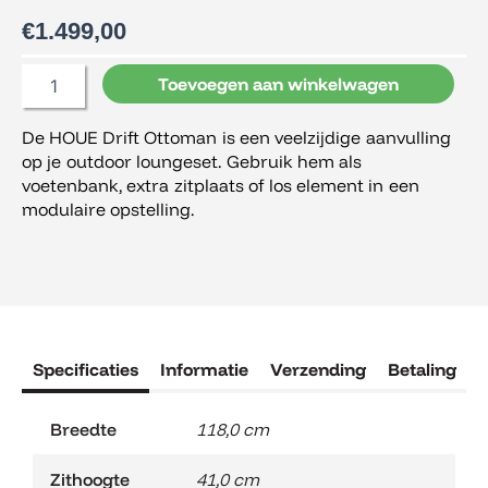
€
1.499,00
Houe
Toevoegen aan winkelwagen
Drift
Ottoman
De HOUE Drift Ottoman is een veelzijdige aanvulling
aantal
op je outdoor loungeset. Gebruik hem als
voetenbank, extra zitplaats of los element in een
modulaire opstelling.
Specificaties
Informatie
Verzending
Betaling
R
Breedte
118,0 cm
Zithoogte
41,0 cm