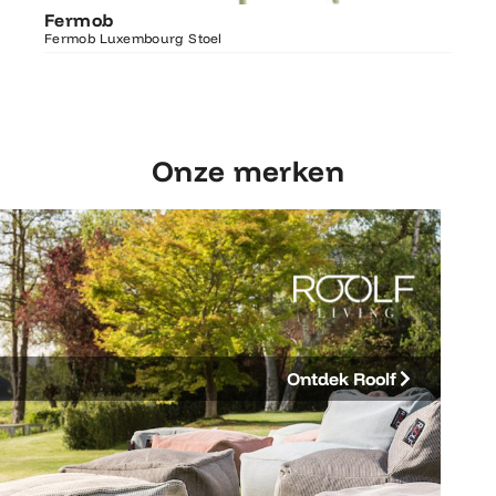
Fermob
Luxembourg Stoel
Fermo
Fermob Luxembourg Stoel
207×1
Onze merken
Ontdek Roolf