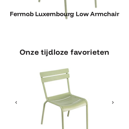
Fermob Luxembourg Low
Fermob Luxembourg Low Armchair
Armchair
Onze tijdloze favorieten
Ontdek Fermob
Fer