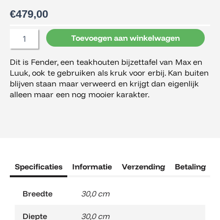
€
479,00
Max
Toevoegen aan winkelwagen
en
Luuk
Dit is Fender, een teakhouten bijzettafel van Max en
Fender
Luuk, ook te gebruiken als kruk voor erbij. Kan buiten
Bijzettafel
aantal
blijven staan maar verweerd en krijgt dan eigenlijk
alleen maar een nog mooier karakter.
Specificaties
Informatie
Verzending
Betaling
R
Breedte
30,0 cm
Diepte
30,0 cm