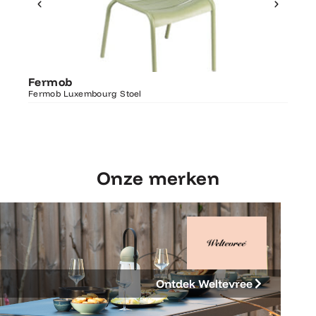
Ontdek Fermob
Fer
Fermob
Luxembourg Stoel
Fermo
Fermob Luxembourg Stoel
207×1
Onze merken
Ontdek Weltevree