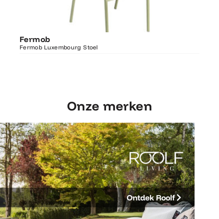
Ontdek Fermob
Fer
Fermob
Luxembourg Stoel
Fermo
Fermob Luxembourg Stoel
207×1
Onze merken
Ontdek Roolf