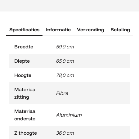
Ferron
Loungestoel
aantal
Specificaties
Informatie
Verzending
Betaling
R
Breedte
59,0 cm
Diepte
65,0 cm
Hoogte
78,0 cm
Materiaal
Fibre
zitting
Materiaal
Aluminium
onderstel
Zithoogte
36,0 cm