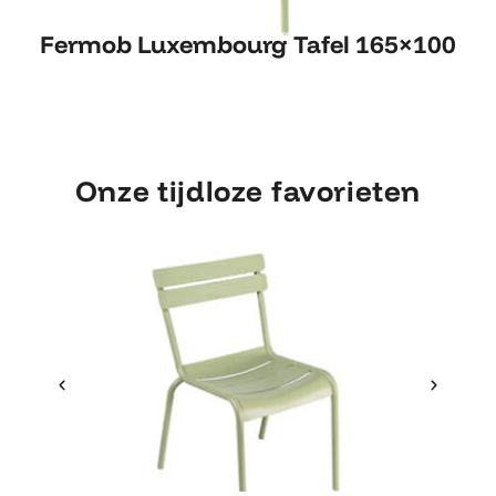
Fermob Luxembourg Tafel
Fermob Luxembourg Tafel 165×100
165×100
Onze tijdloze favorieten
Ontdek Fermob
Fer