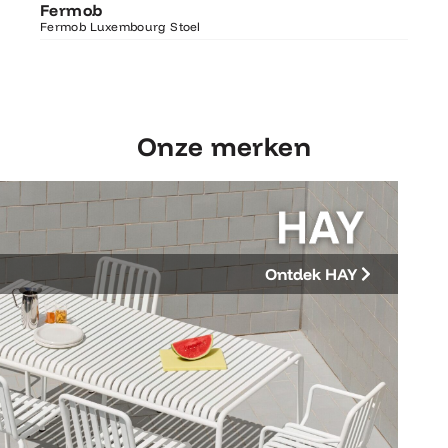
Fermob
Luxembourg Stoel
Fermo
Fermob Luxembourg Stoel
207×1
Onze merken
Ontdek HAY