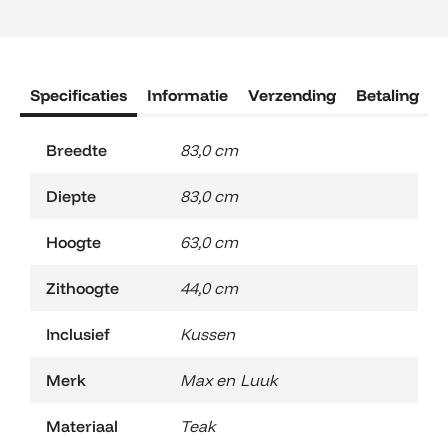
Lasse
Bijzettafel
45
cm.
aantal
Specificaties
Informatie
Verzending
Betaling
R
Breedte
83,0 cm
Diepte
83,0 cm
Hoogte
63,0 cm
Zithoogte
44,0 cm
Inclusief
Kussen
Merk
Max en Luuk
Materiaal
Teak