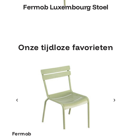
Fermob Luxembourg Stoel
Fe
Fermob Luxembourg Stoel
Onze tijdloze favorieten
Ontdek Fermob
Fermo
Fermob
Fermob 