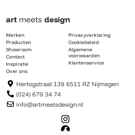
art
meets
design​
Merken
Privacyverklaring
Producten
Cookiebeleid
Showroom
Algemene
voorwaarden
Contact
Klantenservice
Inspiratie
Over ons
Hertogstraat 139 6511 RZ Nijmegen
(024) 679 34 74
info@artmeetsdesign.nl
I
n
F