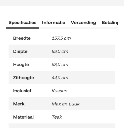
Salontafel
100
cm
aantal
Specificaties
Informatie
Verzending
Betaling
R
Breedte
157,5 cm
Diepte
83,0 cm
Hoogte
63,0 cm
Zithoogte
44,0 cm
Inclusief
Kussen
Merk
Max en Luuk
Materiaal
Teak