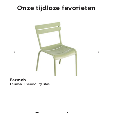
Onze tijdloze favorieten
Ontdek Fermob
Fer
Fermob
Luxembourg Stoel
Fermo
Fermob Luxembourg Stoel
207×1