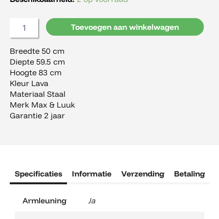
€950,00.
€450,00.
en
Luuk
Toevoegen aan winkelwagen
Jason,
armstoel,
set
Breedte 50 cm
van
Diepte 59.5 cm
2,
Hoogte 83 cm
incl.
Kleur Lava
kussen
Materiaal Staal
aantal
Merk Max & Luuk
Garantie 2 jaar
Specificaties
Informatie
Verzending
Betaling
R
Armleuning
Ja