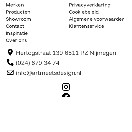
Merken
Privacyverklaring
Producten
Cookiebeleid
Showroom
Algemene voorwaarden
Contact
Klantenservice
Inspiratie
Over ons
Hertogstraat 139 6511 RZ Nijmegen
(024) 679 34 74
info@artmeetsdesign.nl
I
n
F
s
a
t
c
Website is gemaakt door Team F©
© artmeetsdesign.nl
a
e
g