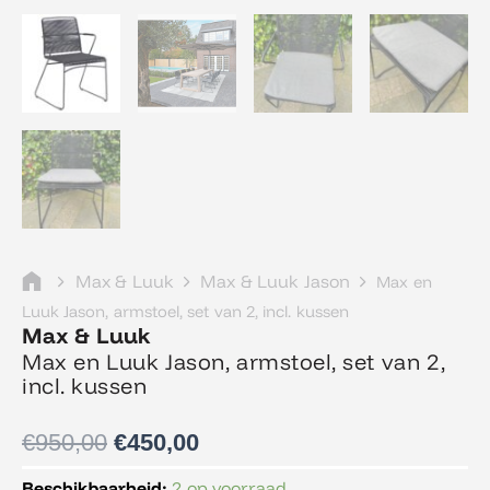
Max & Luuk
Max & Luuk Jason
Max en
Luuk Jason, armstoel, set van 2, incl. kussen
Max & Luuk
Max en Luuk Jason, armstoel, set van 2,
incl. kussen
Oorspronkelijke
Huidige
€
950,00
€
450,00
prijs
prijs
was:
is:
Max
Beschikbaarheid:
2 op voorraad