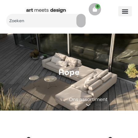
Ga
0
Cart
naar
art
meets
design​
de
Search
inhoud
Rope
Ons assortiment