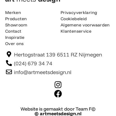
Merken
Privacyverklaring
Producten
Cookiebeleid
Showroom
Algemene voorwaarden
Contact
Klantenservice
Inspiratie
Over ons
Hertogstraat 139 6511 RZ Nijmegen
(024) 679 34 74
info@artmeetsdesign.nl
I
n
F
s
a
t
c
Website is gemaakt door Team F©
© artmeetsdesign.nl
a