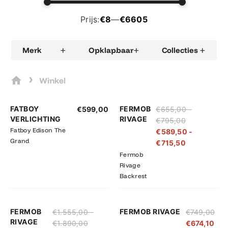
Prijs:
€8
—
€6605
+
+
+
Merk
Opklapbaar
Collecties
›
Winkel
Prijsklasse:
Prijsklasse:
FATBOY
FERMOB
€
599,00
€
655,00
-
€655,00
€589,50
VERLICHTING
RIVAGE
€
795,00
tot
tot
Fatboy Edison The
€
589,50
-
€795,00
€715,50
Grand
€
715,50
Fermob
Rivage
Backrest
Prijsklasse:
Prijsklasse:
FERMOB
FERMOB RIVAGE
€
1.555,00
-
€
749,00
€1.555,00
€1.399,50
RIVAGE
€
1.890,00
€
674,10
tot
tot