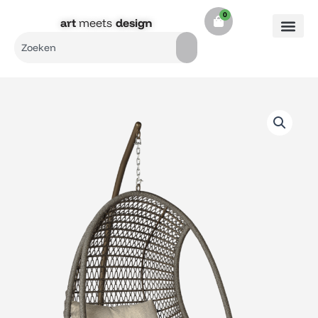
Ga
0
Cart
naar
art
meets
design​
de
Search
inhoud