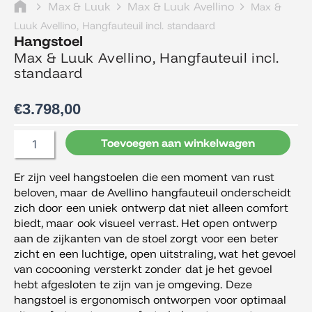
Max & Luuk
Max & Luuk Avellino
Max &
Luuk Avellino, Hangfauteuil incl. standaard
Hangstoel
Max & Luuk Avellino, Hangfauteuil incl.
standaard
€
3.798,00
Max
Toevoegen aan winkelwagen
&
Luuk
Er zijn veel hangstoelen die een moment van rust
Avellino,
beloven, maar de Avellino hangfauteuil onderscheidt
Hangfauteuil
incl.
zich door een uniek ontwerp dat niet alleen comfort
standaard
biedt, maar ook visueel verrast. Het open ontwerp
aantal
aan de zijkanten van de stoel zorgt voor een beter
zicht en een luchtige, open uitstraling, wat het gevoel
van cocooning versterkt zonder dat je het gevoel
hebt afgesloten te zijn van je omgeving. Deze
hangstoel is ergonomisch ontworpen voor optimaal