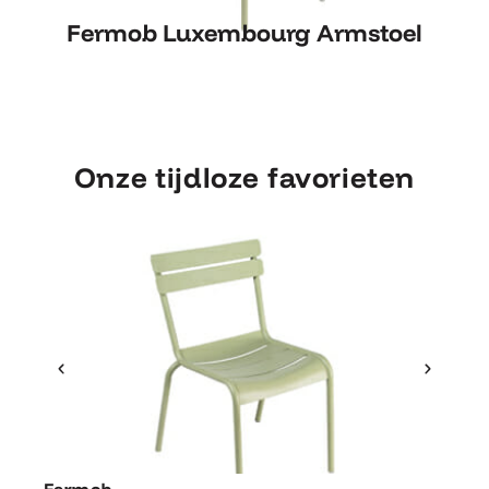
Fermob Luxembourg Armstoel
Fermob Luxembourg Armstoel
Onze tijdloze favorieten
Ontdek Fermob
Fer
Fermob