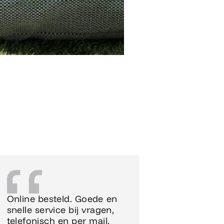
Online besteld. Goede en
Supersnel
snelle service bij vragen,
Meubels 
telefonisch en per mail.
meteen o