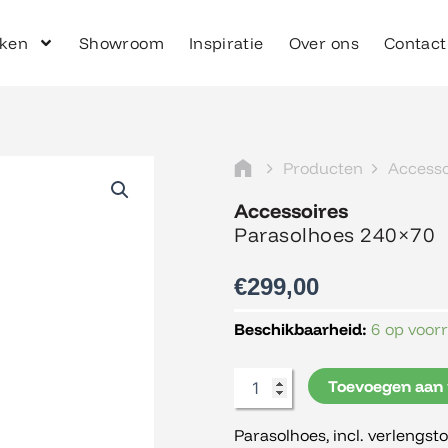
ken
Showroom
Inspiratie
Over ons
Contact
Producten
Accesso
Accessoires
Parasolhoes 240×70
€
299,00
Parasolhoes
Beschikbaarheid:
6 op voor
240x70
aantal
Toevoegen aan
Parasolhoes, incl. verlengst