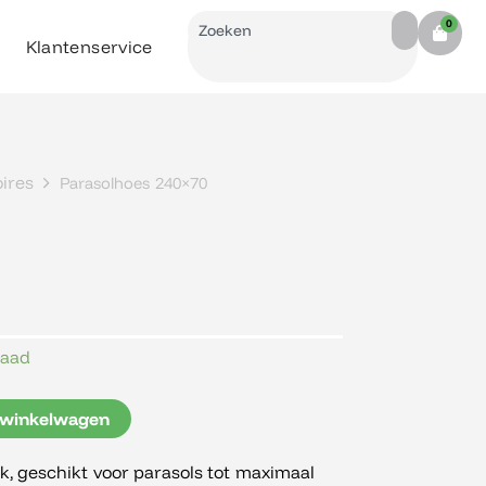
Search
0
Cart
Klantenservice
ires
Parasolhoes 240×70
raad
 winkelwagen
ok, geschikt voor parasols tot maximaal