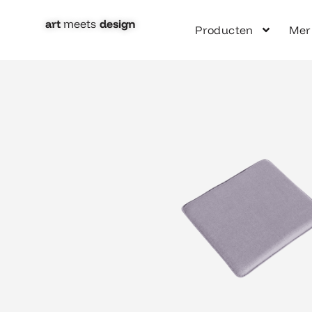
Ga
naar
art
meets
design​
Producten
Mer
de
inhoud