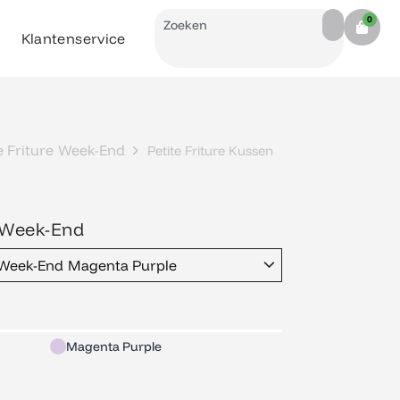
Search
0
Cart
Klantenservice
e Friture Week-End
Petite Friture Kussen
n Week-End
n Week-End Magenta Purple
Magenta Purple