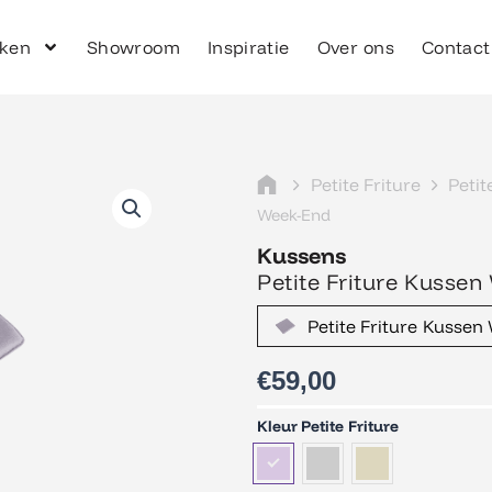
ken
Showroom
Inspiratie
Over ons
Contact
Petite Friture
Petit
Week-End
Kussens
Petite Friture Kusse
Petite Friture Kusse
€
59,00
Petite
Kleur Petite Friture
Friture
Kussen
Week-