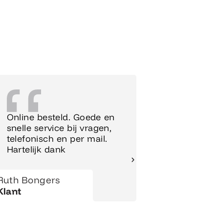
Online besteld. Goede en
Supersnel
snelle service bij vragen,
Meubels 
telefonisch en per mail.
meteen o
Hartelijk dank
gezet.
Ruth Bongers
Hanny
Klant
Klant