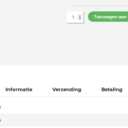
End
aantal
Toevoegen aan
Informatie
Verzending
Betaling
m
m