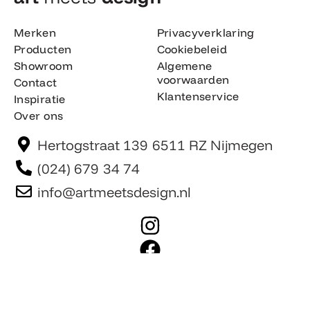
Merken
Privacyverklaring
Producten
Cookiebeleid
Showroom
Algemene
voorwaarden
Contact
Klantenservice
Inspiratie
Over ons
Hertogstraat 139 6511 RZ Nijmegen
(024) 679 34 74
info@artmeetsdesign.nl
I
n
F
s
a
t
c
Website is gemaakt door Team F©
© artmeetsdesign.nl
a