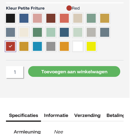
Petite
Kleur Petite Friture
Red
Friture
Week-
End
Bank
aantal
Toevoegen aan winkelwagen
Specificaties
Informatie
Verzending
Betaling
R
Armleuning
Nee