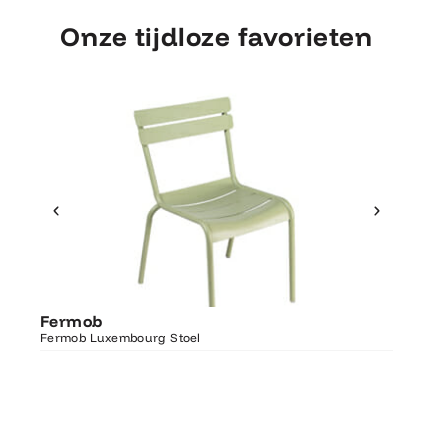
Onze tijdloze favorieten
Ontdek Fermob
Fermo
Fermob
Luxembourg Stoel
Fermob 
Fermob Luxembourg Stoel
207×100