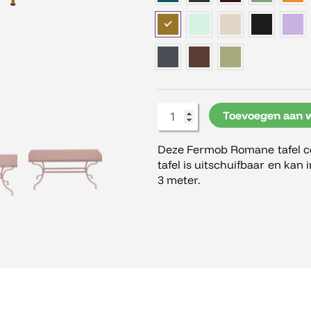
Tafel
300
cm
aantal
Toevoegen aan 
Deze Fermob Romane tafel co
tafel is uitschuifbaar en ka
3 meter.