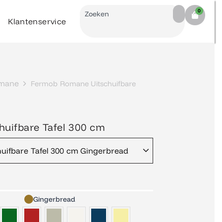
Search
0
Cart
Klantenservice
mane
Fermob Romane Uitschuifbare
uifbare Tafel 300 cm
ifbare Tafel 300 cm Gingerbread
Gingerbread