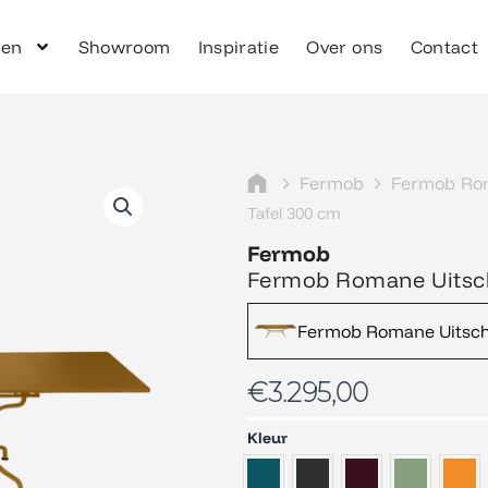
ken
Showroom
Inspiratie
Over ons
Contact
Fermob
Fermob Ro
Tafel 300 cm
Fermob
Fermob Romane Uitsch
Fermob Romane Uitschu
€
3.295,00
Fermob
Kleur
Romane
Uitschuifbare