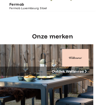
Fer
Fermob
Luxembourg Stoel
Fermo
Fermob Luxembourg Stoel
207×1
Onze merken
Ontdek Weltevree