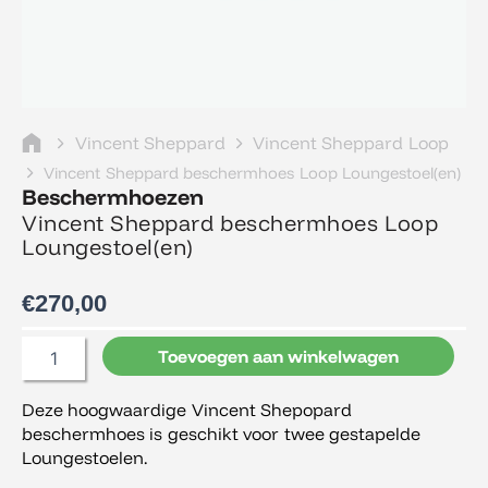
Vincent Sheppard
Vincent Sheppard Loop
Vincent Sheppard beschermhoes Loop Loungestoel(en)
Beschermhoezen
Vincent Sheppard beschermhoes Loop
Loungestoel(en)
€
270,00
Vincent
Toevoegen aan winkelwagen
Sheppard
beschermhoes
Deze hoogwaardige Vincent Shepopard
Loop
beschermhoes is geschikt voor twee gestapelde
Loungestoel(en)
aantal
Loungestoelen.