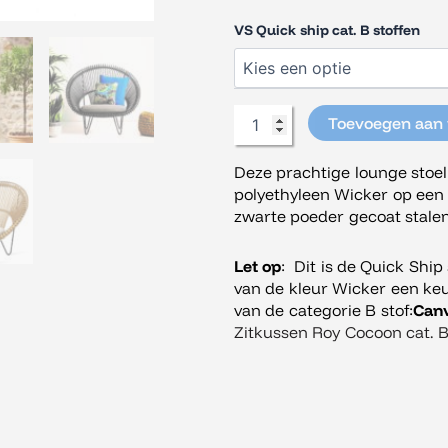
Quick
VS Quick ship cat. B stoffen
Ship
set
aantal
Toevoegen aan
Deze prachtige lounge stoe
polyethyleen Wicker op een
zwarte poeder gecoat stale
Let op
: Dit is de Quick Ship
van de kleur Wicker een k
van de categorie B stof:
Canv
Zitkussen Roy Cocoon cat. 