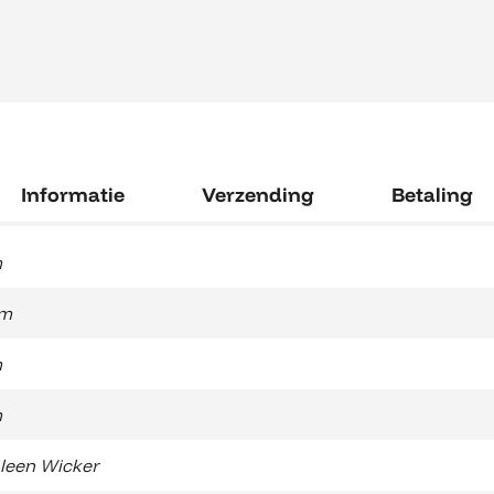
Informatie
Verzending
Betaling
m
cm
m
m
hleen Wicker