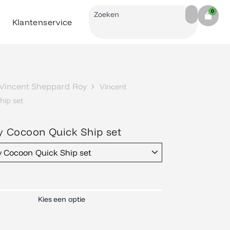
Search
0
Cart
Klantenservice
Vincent Sheppard Roy
Vincent
ip set
y Cocoon Quick Ship set
 Cocoon Quick Ship set
Kies een optie