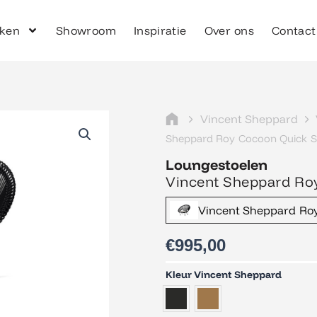
ken
Showroom
Inspiratie
Over ons
Contact
Vincent Sheppard
Sheppard Roy Cocoon Quick Sh
Loungestoelen
Vincent Sheppard Ro
Vincent Sheppard Roy
€
995,00
Vincent
Kleur Vincent Sheppard
Sheppard
Roy
Cocoon