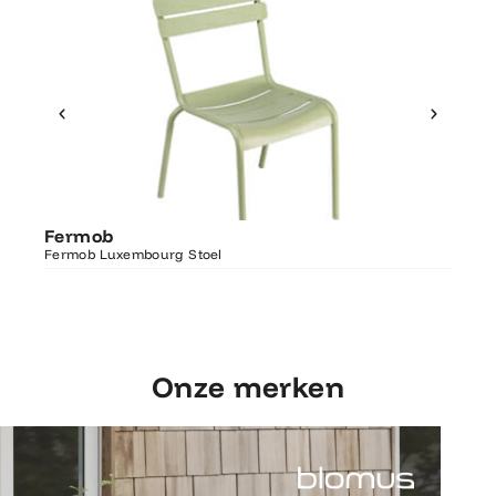
Ontdek Fermob
Fer
Fermob
Luxembourg Stoel
Fermo
Fermob Luxembourg Stoel
207×1
Onze merken