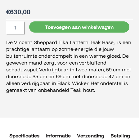
€
630,00
Vincent
Toevoegen aan winkelwagen
Sheppard
Tika
De Vincent Sheppard Tika Lantern Teak Base, is een
Lantern
prachtige lantaarn op zonne-energie die jouw
Teak
Base
buitenruimte onderdompelt in een warme gloed. De
59
geweven mand zorgt voor een verbluffend
cm
schaduwspel. Verkrijgbaar in twee maten, 59 cm met
aantal
doorsnede 35 cm en 69 cm met doorsnede 47 cm en
alleen verkrijgbaar in Black Wicker. Het onderstel is
gemaakt van onbehandeld Teak hout.
Specificaties
Informatie
Verzending
Betaling
R