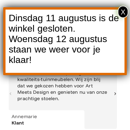
X
Dinsdag 11 augustus is de
winkel gesloten.
Reviews
Woensdag 12 augustus
staan we weer voor je
klaar!
Een betrouwbaar en prettig adres voor
kwaliteits-tuinmeubelen. Wij zijn blij
dat we gekozen hebben voor Art
Meets Design en genieten nu van onze
prachtige stoelen.
Annemarie
Klant