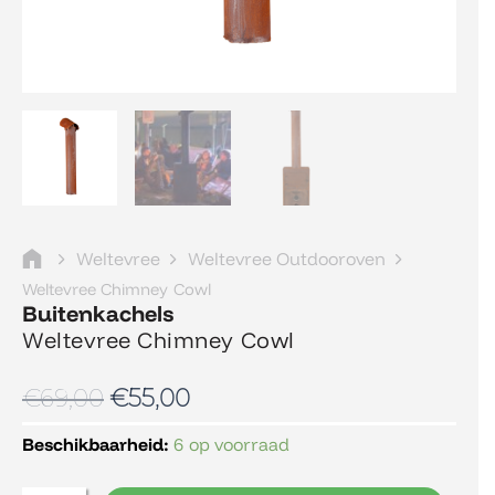
Weltevree
Weltevree Outdooroven
Weltevree Chimney Cowl
Buitenkachels
Weltevree Chimney Cowl
Oorspronkelijke
Huidige
€
69,00
€
55,00
prijs
prijs
was:
is:
Weltevree
Beschikbaarheid:
6 op voorraad
€69,00.
€55,00.
Chimney
Cowl