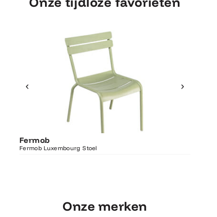
Onze tijdloze favorieten
Ontdek Fermob
Fermo
Fermob
Luxembourg Stoel
Fermob 
Fermob Luxembourg Stoel
207×100
Onze merken