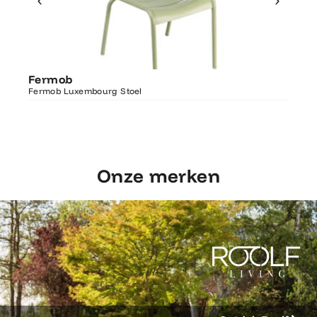
Ontdek Fermob
Fer
Fermob
Luxembourg Stoel
Fermo
Fermob Luxembourg Stoel
207×1
Onze merken