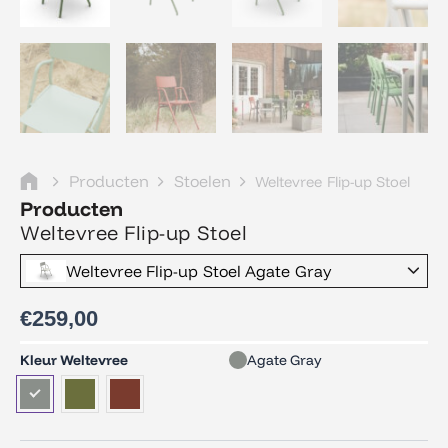
Producten
Stoelen
Weltevree Flip-up Stoel
Producten
Weltevree Flip-up Stoel
Weltevree Flip-up Stoel Agate Gray
€
259,00
Weltevree
Kleur Weltevree
Agate Gray
Flip-
up
Stoel
aantal