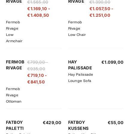
RIVAGE
RIVAGE
€
1.565,00
€
1.390,00
tot
tot
tot
tot
€
1.169,10
-
€
1.057,50
-
€1.565,00
€1.408,50
€1.390,00
€1.251,00
€
1.408,50
€
1.251,00
Fermob
Fermob
Rivage
Rivage
Low
Low Chair
Armchair
Prijsklasse:
Prijsklasse:
FERMOB
HAY
€
799,00
-
€
1.099,00
€719,10
€799,00
RIVAGE
PALISSADE
€
935,00
tot
tot
Hay Palissade
€
719,10
-
€841,50
€935,00
Lounge Sofa
€
841,50
Fermob
Rivage
Ottoman
FATBOY
FATBOY
€
429,00
€
55,00
PALETTI
KUSSENS