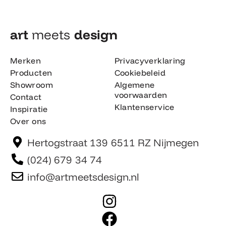
art
meets
design​
Merken
Privacyverklaring
Producten
Cookiebeleid
Showroom
Algemene
voorwaarden
Contact
Klantenservice
Inspiratie
Over ons
Hertogstraat 139 6511 RZ Nijmegen
(024) 679 34 74
info@artmeetsdesign.nl
I
n
F