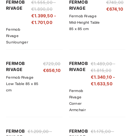
FERMOB
FERMOB
€
1.555,00
-
€
749,00
€1.555,00
€1.399,50
RIVAGE
RIVAGE
€
1.890,00
€
674,10
tot
tot
€
1.399,50
-
Fermob Rivage
€1.890,00
€1.701,00
€
1.701,00
Mid-Height Table
85 x 85 cm
Fermob
Rivage
Sunlounger
Prijsklasse:
Prijsklasse
FERMOB
FERMOB
€
729,00
€
1.489,00
-
€1.489,00
€1.340,10
RIVAGE
RIVAGE
€
656,10
€
1.815,00
tot
tot
€
1.340,10
-
Fermob Rivage
€1.815,00
€1.633,50
€
1.633,50
Low Table 85 x 85
cm
Fermob
Rivage
Corner
Armchair
Prijsklasse:
Prijsklasse:
Prijsklasse:
Prijsklasse
FERMOB
FERMOB
€
1.299,00
-
€
1.175,00
-
€1.299,00
€1.169,10
€1.175,00
€1.057,50