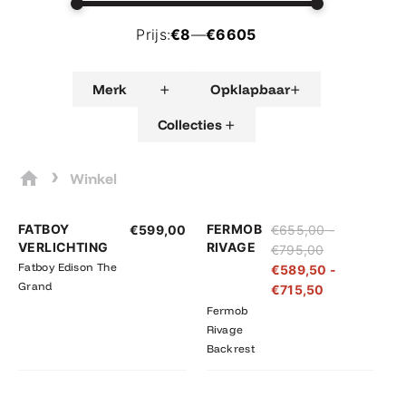
Prijs:
€8
—
€6605
+
+
Merk
Opklapbaar
+
Collecties
›
Winkel
Prijsklasse:
Prijsklasse:
FATBOY
FERMOB
€
599,00
€
655,00
-
€655,00
€589,50
VERLICHTING
RIVAGE
€
795,00
tot
tot
Fatboy Edison The
€
589,50
-
€795,00
€715,50
Grand
€
715,50
Fermob
Rivage
Backrest
Prijsklasse:
Prijsklasse: