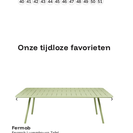
40
41
42
43
44
45
46
47
48
49
50
51
Onze tijdloze favorieten
Ontdek Fermob
Luxembourg Tafel
Fermob
Fermo
Fermob Luxembourg Tafel