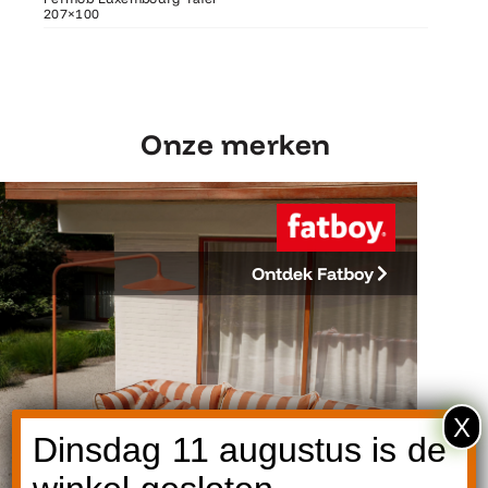
207×100
207×100
Fermob 
Onze merken
Ontdek Fatboy
X
Dinsdag 11 augustus is de