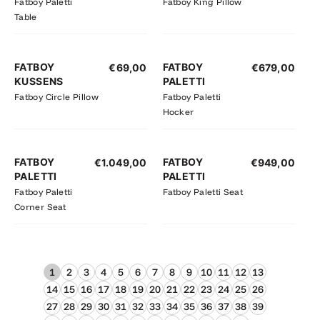
Fatboy Paletti
Fatboy King Pillow
Table
FATBOY
FATBOY
€
69,00
€
679,00
KUSSENS
PALETTI
Fatboy Circle Pillow
Fatboy Paletti
Hocker
FATBOY
FATBOY
€
1.049,00
€
949,00
PALETTI
PALETTI
Fatboy Paletti
Fatboy Paletti Seat
Corner Seat
1
2
3
4
5
6
7
8
9
10
11
12
13
14
15
16
17
18
19
20
21
22
23
24
25
26
27
28
29
30
31
32
33
34
35
36
37
38
39