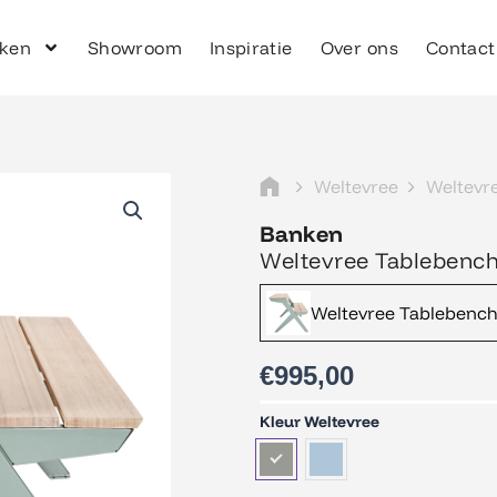
ken
Showroom
Inspiratie
Over ons
Contact
Weltevree
Weltevr
Banken
Weltevree Tablebenc
Weltevree Tablebenc
€
995,00
Weltevree
Kleur Weltevree
Tablebench
aantal