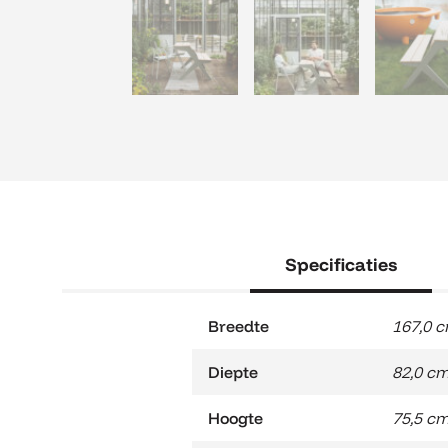
Specificaties
Breedte
167,0 
Diepte
82,0 c
Hoogte
75,5 c