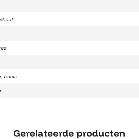
ehout
ree
n
,
Tafels
m
Gerelateerde producten