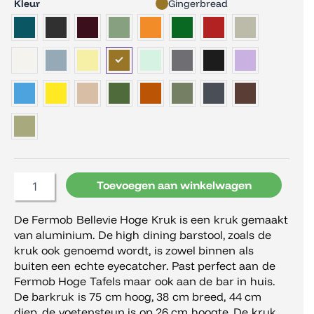
Fermob
Kleur
Gingerbread
Bellevie
Hoge
Kruk
aantal
Toevoegen aan winkelwagen
De Fermob Bellevie Hoge Kruk is een kruk gemaakt
van aluminium. De high dining barstool, zoals de
kruk ook genoemd wordt, is zowel binnen als
buiten een echte eyecatcher. Past perfect aan de
Fermob Hoge Tafels maar ook aan de bar in huis.
De barkruk is 75 cm hoog, 38 cm breed, 44 cm
diep, de voetensteun is op 26 cm hoogte. De kruk