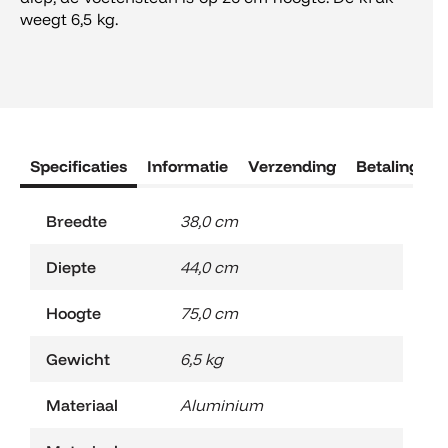
weegt 6,5 kg.
Specificaties
Informatie
Verzending
Betaling
R
Breedte
38,0 cm
Diepte
44,0 cm
Hoogte
75,0 cm
Gewicht
6,5 kg
Materiaal
Aluminium