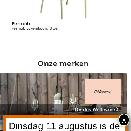
Ontdek Fermob
Fermo
Fermob
Luxembourg Stoel
Fermob 
Fermob Luxembourg Stoel
207×100
Onze merken
Ontdek Weltevree
X
Dinsdag 11 augustus is de