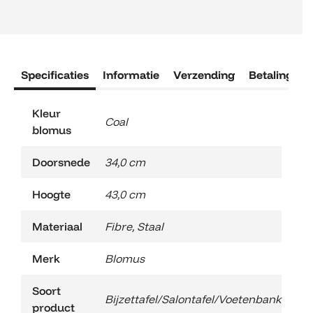
aantal
Specificaties
Informatie
Verzending
Betaling
R
Kleur
Coal
blomus
Doorsnede
34,0 cm
Hoogte
43,0 cm
Materiaal
Fibre
,
Staal
Merk
Blomus
Soort
Bijzettafel/Salontafel/Voetenbank
product