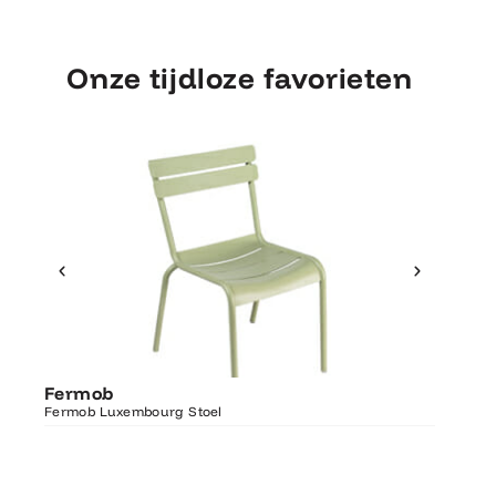
Onze tijdloze favorieten
Ontdek Fermob
Fermo
Fermob
Luxembourg Stoel
Fermob 
Fermob Luxembourg Stoel
207×100