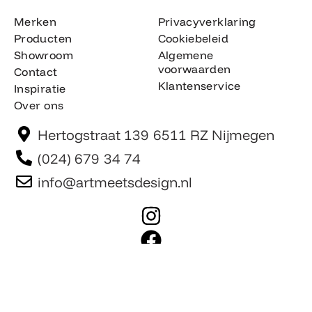
Merken
Privacyverklaring
Producten
Cookiebeleid
Showroom
Algemene
voorwaarden
Contact
Klantenservice
Inspiratie
Over ons
Hertogstraat 139 6511 RZ Nijmegen
(024) 679 34 74
info@artmeetsdesign.nl
I
n
F
s
a
t
c
Website is gemaakt door Team F©
© artmeetsdesign.nl
a
e