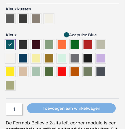
Fermob
Kleur kussen
Bellevie
2-
seater
Left
Kleur
Acapulco Blue
Corner
Module
aantal
Toevoegen aan winkelwagen
De Fermob Bellevie 2-zits left corner module is een
comfortabele en stijlvolle zitmodule voor buiten. Dit