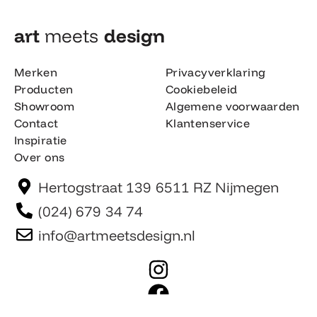
art
meets
design​
Merken
Privacyverklaring
Producten
Cookiebeleid
Showroom
Algemene voorwaarden
Contact
Klantenservice
Inspiratie
Over ons
Hertogstraat 139 6511 RZ Nijmegen
(024) 679 34 74
info@artmeetsdesign.nl
I
n
F
s
a