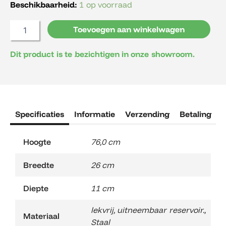
Beschikbaarheid:
1 op voorraad
Toevoegen aan winkelwagen
Dit product is te bezichtigen in onze showroom.
Specificaties
Informatie
Verzending
Betaling
R
Hoogte
76,0 cm
Breedte
26 cm
Diepte
11 cm
lekvrij, uitneembaar reservoir.
,
Materiaal
Staal