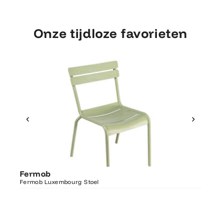
Onze tijdloze favorieten
Ontdek Fermob
Fer
Fermob
Luxembourg Stoel
Fermo
Fermob Luxembourg Stoel
207×1