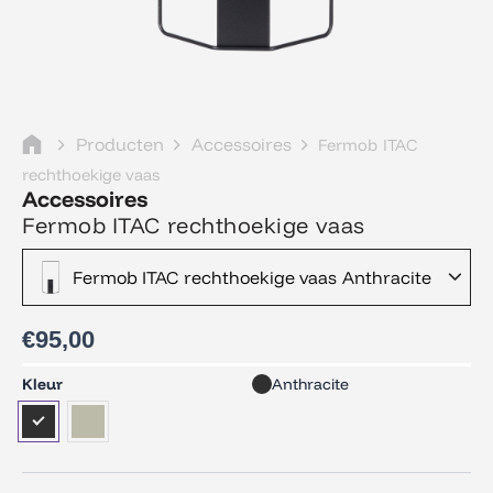
Producten
Accessoires
Fermob ITAC
rechthoekige vaas
Accessoires
Fermob ITAC rechthoekige vaas
Fermob ITAC rechthoekige vaas Anthracite
€
95,00
Fermob
Kleur
Anthracite
ITAC
rechthoekige
vaas
aantal