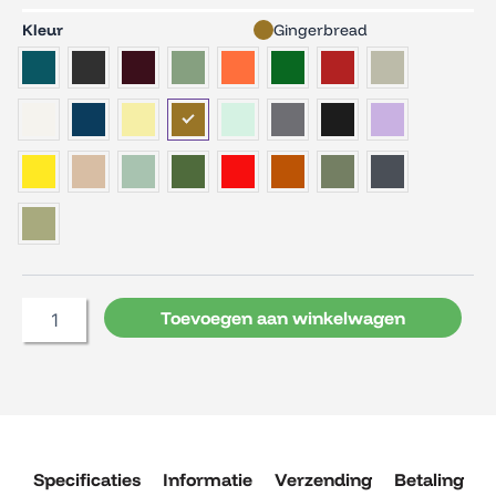
Fermob
Kleur
Gingerbread
Tafel
Rest'O
rond
60
cm.
aantal
Toevoegen aan winkelwagen
Specificaties
Informatie
Verzending
Betaling
R