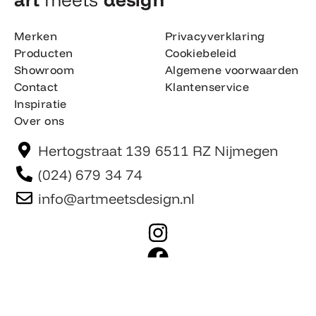
Merken
Privacyverklaring
Producten
Cookiebeleid
Showroom
Algemene voorwaarden
Contact
Klantenservice
Inspiratie
Over ons
Hertogstraat 139 6511 RZ Nijmegen
(024) 679 34 74
info@artmeetsdesign.nl
I
n
F
s
a
t
c
Website is gemaakt door Team F©
© artmeetsdesign.nl