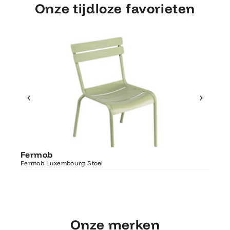
Onze tijdloze favorieten
Ontdek Fermob
Fer
Fermob
Luxembourg Stoel
Fermo
Fermob Luxembourg Stoel
207×1
Onze merken