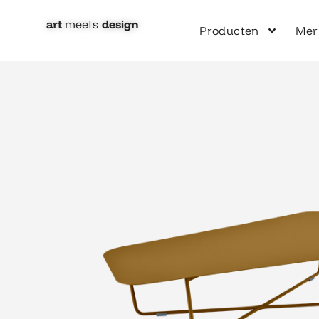
Ga
naar
art
meets
design​
Producten
Mer
de
inhoud