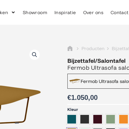
ken
Showroom
Inspiratie
Over ons
Contact
Producten
Bijzetta
Bijzettafel/Salontafel
Fermob Ultrasofa salo
Fermob Ultrasofa salo
€
1.050,00
Fermob
Kleur
Ultrasofa
salontafel
aantal