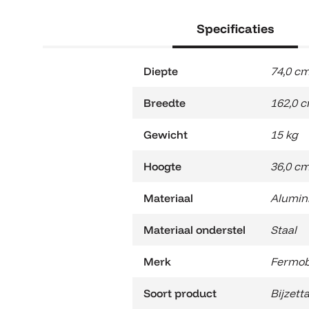
Specificaties
Diepte
74,0 c
Breedte
162,0 
Gewicht
15 kg
Hoogte
36,0 c
Materiaal
Alumin
Materiaal onderstel
Staal
Merk
Fermo
Soort product
Bijzett