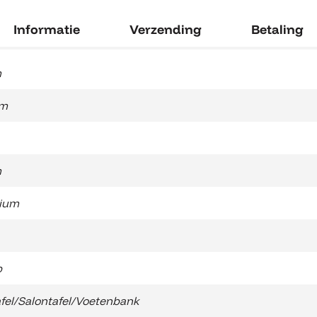
Informatie
Verzending
Betaling
m
cm
m
ium
b
afel/Salontafel/Voetenbank