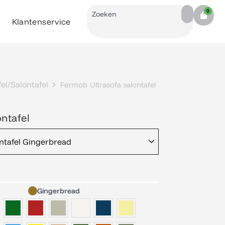
Search
0
Cart
Klantenservice
fel/Salontafel
Fermob Ultrasofa salontafel
ntafel
ntafel Gingerbread
Gingerbread