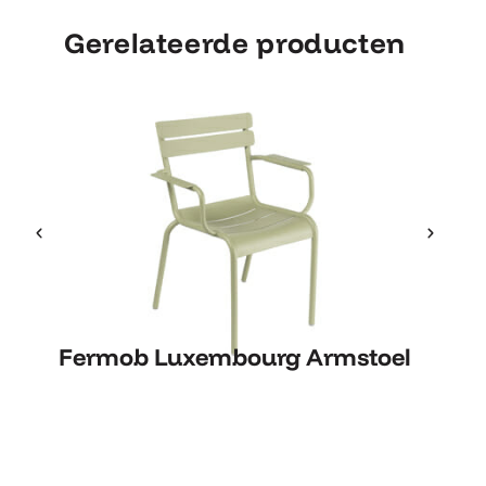
Gerelateerde producten
Fermob Luxembourg Armstoel
Fe
Fermob Luxembourg Armstoel