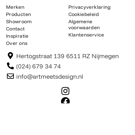
Merken
Privacyverklaring
Producten
Cookiebeleid
Showroom
Algemene
voorwaarden
Contact
Klantenservice
Inspiratie
Over ons
Hertogstraat 139 6511 RZ Nijmegen
(024) 679 34 74
info@artmeetsdesign.nl
I
n
F
s
a
t
c
Website is gemaakt door Team F©
© artmeetsdesign.nl
a
e