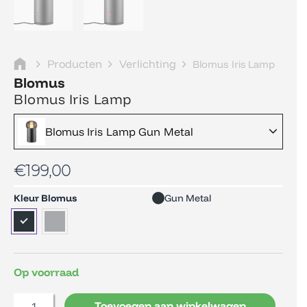
Producten
Verlichting
Blomus Iris Lamp
Blomus
Blomus Iris Lamp
Blomus Iris Lamp Gun Metal
€
199,00
Blomus
Kleur Blomus
Gun Metal
Iris
Lamp
aantal
Op voorraad
Toevoegen aan winkelwagen