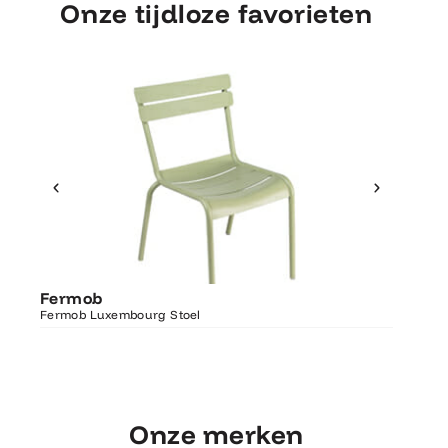
Onze tijdloze favorieten
Ontdek Fermob
Fermo
Fermob
Luxembourg Stoel
Fermob 
Fermob Luxembourg Stoel
207×100
Onze merken