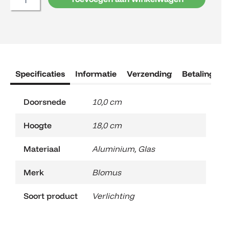
Specificaties
Informatie
Verzending
Betaling
R
Doorsnede
10,0 cm
Hoogte
18,0 cm
Materiaal
Aluminium
,
Glas
Merk
Blomus
Soort product
Verlichting