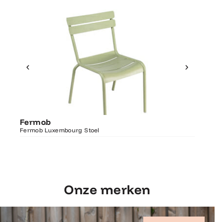
Ontdek Fermob
Fermo
Fermob
Luxembourg Stoel
Fermob 
Fermob Luxembourg Stoel
207×100
Onze merken