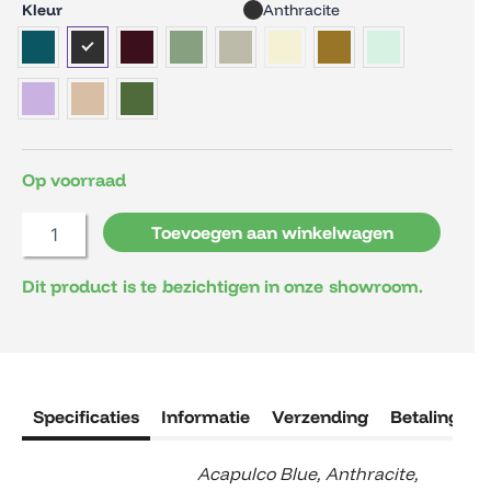
Fermob
Kleur
Anthracite
Onderzetter
Klavertje/Trèfle
aantal
Op voorraad
Toevoegen aan winkelwagen
Dit product is te bezichtigen in onze showroom.
Specificaties
Informatie
Verzending
Betaling
R
Acapulco Blue
,
Anthracite
,